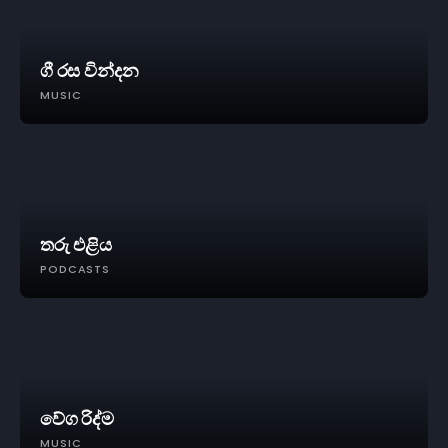
ගී රස වින්දන
MUSIC
තරු එළිය
PODCASTS
වේග රිද්ම
MUSIC